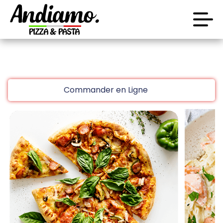
code promo [PLATINIUM] valable 5 jours
Aujourd’hui 16:30
Laissez vous tenter!!
Accueil
10 € de réduction à partir de 45 € d’achat sur
Commander en Ligne
www.platinium.fr
Avis
code promo [PLATINIUM] valable 5 jours
Aujourd’hui 16:30
Appelez-nous
C.G.V
Laissez vous tenter!!
Mentions Légales
10 € de réduction à partir de 45 € d’achat sur
Mon Compte
www.platinium.fr
code promo [PLATINIUM] valable 5 jours
Nous Trouver
Aujourd’hui 16:30