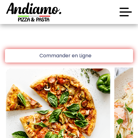
code promo [PLATINIUM] valable 5 jours
Aujourd’hui 16:30
Laissez vous tenter!!
Accueil
10 € de réduction à partir de 45 € d’achat sur
Commander en Ligne
www.platinium.fr
Avis
code promo [PLATINIUM] valable 5 jours
Aujourd’hui 16:30
Appelez-nous
C.G.V
Laissez vous tenter!!
Mentions Légales
10 € de réduction à partir de 45 € d’achat sur
Mon Compte
www.platinium.fr
code promo [PLATINIUM] valable 5 jours
Nous Trouver
Aujourd’hui 16:30