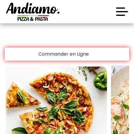
code promo [PLATINIUM] valable 5 jours
Aujourd’hui 16:30
Laissez vous tenter!!
Accueil
10 € de réduction à partir de 45 € d’achat sur
Commander en Ligne
www.platinium.fr
Avis
code promo [PLATINIUM] valable 5 jours
Aujourd’hui 16:30
Appelez-nous
C.G.V
Laissez vous tenter!!
Mentions Légales
10 € de réduction à partir de 45 € d’achat sur
Mon Compte
www.platinium.fr
code promo [PLATINIUM] valable 5 jours
Nous Trouver
Aujourd’hui 16:30