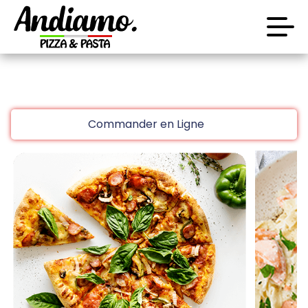
code promo [PLATINIUM] valable 5 jours
Aujourd’hui 16:30
Laissez vous tenter!!
Accueil
10 € de réduction à partir de 45 € d’achat sur
Commander en Ligne
www.platinium.fr
Avis
code promo [PLATINIUM] valable 5 jours
Aujourd’hui 16:30
Appelez-nous
C.G.V
Laissez vous tenter!!
Mentions Légales
10 € de réduction à partir de 45 € d’achat sur
Mon Compte
www.platinium.fr
code promo [PLATINIUM] valable 5 jours
Nous Trouver
Aujourd’hui 16:30